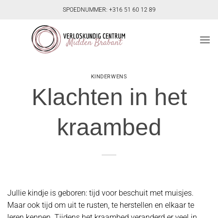
Ga
SPOEDNUMMER: +316 51 60 12 89
naar
inhoud
KINDERWENS
Klachten in het
kraambed
Jullie kindje is geboren: tijd voor beschuit met muisjes.
Maar ook tijd om uit te rusten, te herstellen en elkaar te
leren kennen. Tijdens het kraambed veranderd er veel in